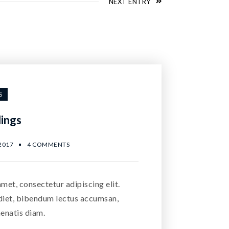
NEXT ENTRY
S
lings
2017
4 COMMENTS
met, consectetur adipiscing elit.
diet, bibendum lectus accumsan,
nenatis diam.