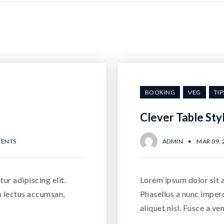
BOOKING
VEG
TIP
Clever Table Sty
ENTS
ADMIN
MAR 09, 
ur adipiscing elit.
Lorem ipsum dolor sit a
m lectus accumsan,
Phasellus a nunc imper
aliquet nisl. Fusce a ve