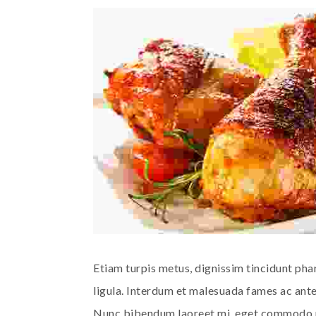
Etiam turpis metus, dignissim tincidunt phare
ligula. Interdum et malesuada fames ac ante
Nunc bibendum laoreet mi, eget commodo m