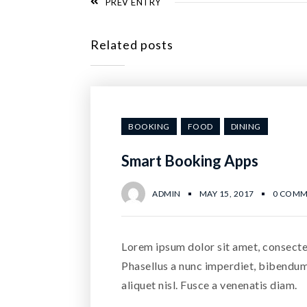
PREV ENTRY
Related posts
BOOKING
FOOD
DINING
Smart Booking Apps
ADMIN
MAY 15, 2017
0 COMM
Lorem ipsum dolor sit amet, consectet
Phasellus a nunc imperdiet, bibendu
aliquet nisl. Fusce a venenatis diam.